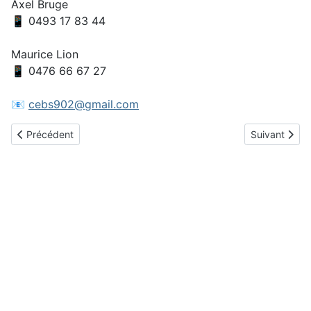
Axel Bruge
📱 0493 17 83 44
Maurice Lion
📱 0476 66 67 27
📧
cebs902@gmail.com
Article précédent : Open américain 2026
Article suiva
Précédent
Suivant