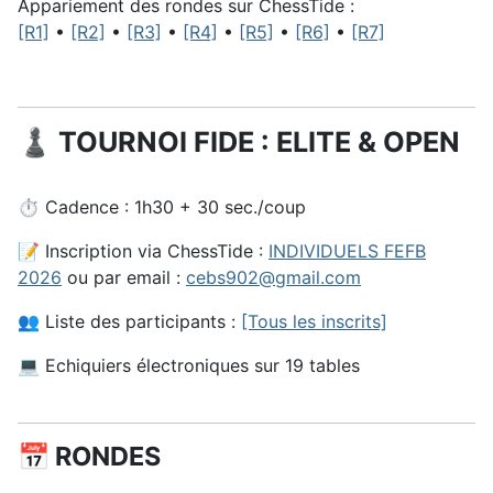
Appariement des rondes sur ChessTide :
[R1]
•
[R2]
•
[R3]
•
[R4]
•
[R5]
•
[R6]
•
[R7]
♟️ TOURNOI FIDE : ELITE & OPEN
⏱️ Cadence : 1h30 + 30 sec./coup
📝 Inscription via ChessTide :
INDIVIDUELS FEFB
2026
ou par email :
cebs902@gmail.com
👥 Liste des participants :
[Tous les inscrits]
💻 Echiquiers électroniques sur 19 tables
📅 RONDES